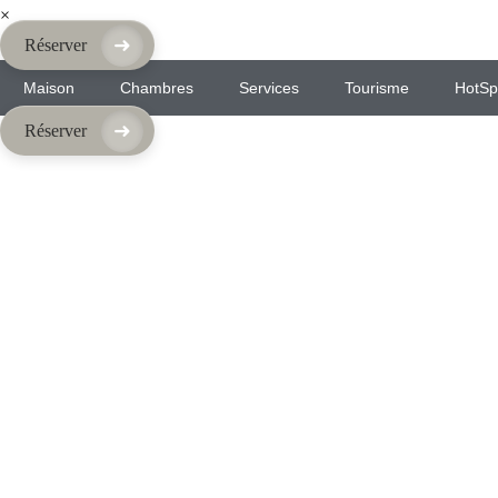
×
➜
Réserver
Maison
Chambres
Services
Tourisme
HotSp
➜
Réserver